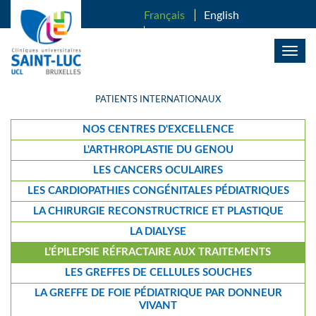
ALLER AU CONTENU PRINCIPAL
Français
English
Nederlands
Togg
navig
PATIENTS INTERNATIONAUX
NOS CENTRES D'EXCELLENCE
L'ARTHROPLASTIE DU GENOU
LES CANCERS OCULAIRES
LES CARDIOPATHIES CONGÉNITALES PÉDIATRIQUES
LA CHIRURGIE RECONSTRUCTRICE ET PLASTIQUE
LA DIALYSE
L’ÉPILEPSIE RÉFRACTAIRE AUX TRAITEMENTS
LES GREFFES DE CELLULES SOUCHES
LA GREFFE DE FOIE PÉDIATRIQUE PAR DONNEUR
VIVANT