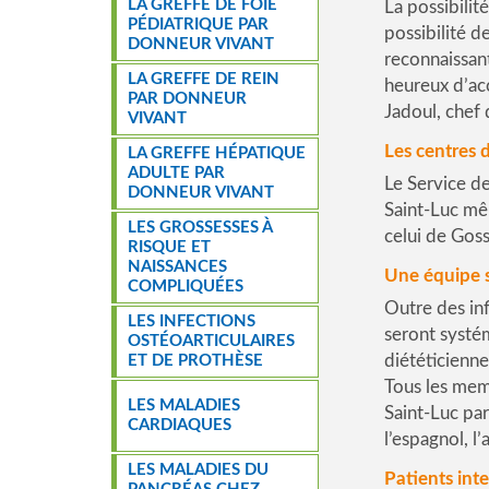
LA GREFFE DE FOIE
La possibilité
PÉDIATRIQUE PAR
possibilité 
DONNEUR VIVANT
reconnaissant
LA GREFFE DE REIN
heureux d’acc
PAR DONNEUR
Jadoul, chef 
VIVANT
Les centres 
LA GREFFE HÉPATIQUE
ADULTE PAR
Le Service de
DONNEUR VIVANT
Saint-Luc mê
LES GROSSESSES À
celui de Gos
RISQUE ET
NAISSANCES
Une équipe s
COMPLIQUÉES
Outre des inf
LES INFECTIONS
seront systém
OSTÉOARTICULAIRES
diététicienne
ET DE PROTHÈSE
Tous les mem
LES MALADIES
Saint-Luc par
CARDIAQUES
l’espagnol, 
LES MALADIES DU
Patients int