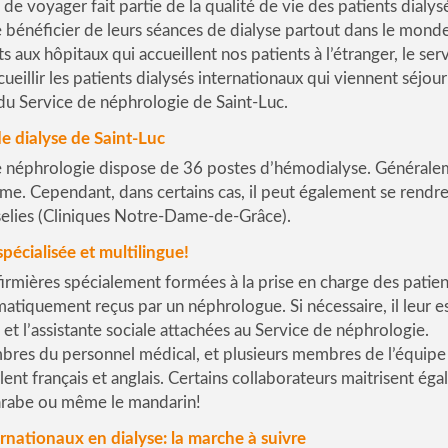
 de voyager fait partie de la qualité de vie des patients dialysés
de bénéficier de leurs séances de dialyse partout dans le mo
s aux hôpitaux qui accueillent nos patients à l’étranger, le se
ueillir les patients dialysés internationaux qui viennent séjou
du Service de néphrologie de Saint-Luc.
de dialyse de Saint-Luc
 néphrologie dispose de 36 postes d’hémodialyse. Généralemen
me. Cependant, dans certains cas, il peut également se rendr
selies (Cliniques Notre-Dame-de-Grâce).
pécialisée et multilingue!
irmières spécialement formées à la prise en charge des patient
atiquement reçus par un néphrologue. Si nécessaire, il leur e
 et l’assistante sociale attachées au Service de néphrologie.
bres du personnel médical, et plusieurs membres de l’équipe 
lent français et anglais. Certains collaborateurs maitrisent éga
l’arabe ou même le mandarin!
ernationaux en dialyse: la marche à suivre