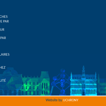
UCHES
UE PAR
EUR
 PAR
LAIRES
CHEZ
LITÉ
Website by
UCHRONY