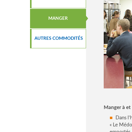
MANGER
AUTRES COMMODITÉS
Manger à et 
Dans l’h
« Le Médoc
emportés. 