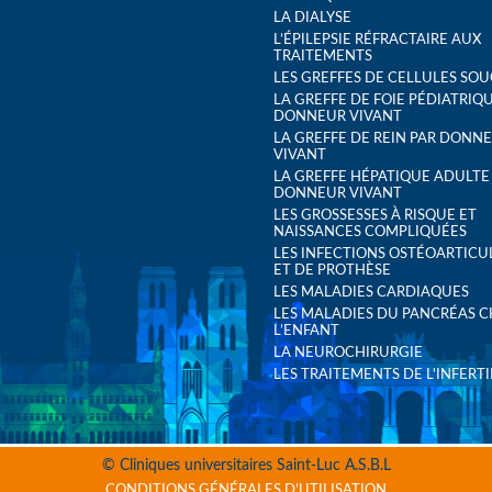
LA DIALYSE
L’ÉPILEPSIE RÉFRACTAIRE AUX
TRAITEMENTS
LES GREFFES DE CELLULES SO
LA GREFFE DE FOIE PÉDIATRIQ
DONNEUR VIVANT
LA GREFFE DE REIN PAR DONN
VIVANT
LA GREFFE HÉPATIQUE ADULTE
DONNEUR VIVANT
LES GROSSESSES À RISQUE ET
NAISSANCES COMPLIQUÉES
LES INFECTIONS OSTÉOARTICU
ET DE PROTHÈSE
LES MALADIES CARDIAQUES
LES MALADIES DU PANCRÉAS 
L’ENFANT
LA NEUROCHIRURGIE
LES TRAITEMENTS DE L'INFERTI
© Cliniques universitaires Saint-Luc A.S.B.L
CONDITIONS GÉNÉRALES D’UTILISATION