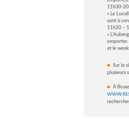
11h30-20
« Le Lucul
sont à con
11h30 – 1
« L’Auberg
emporter. 
et le wee
Sur le s
plusieurs 
À Bruxe
WWW.RES
recherches