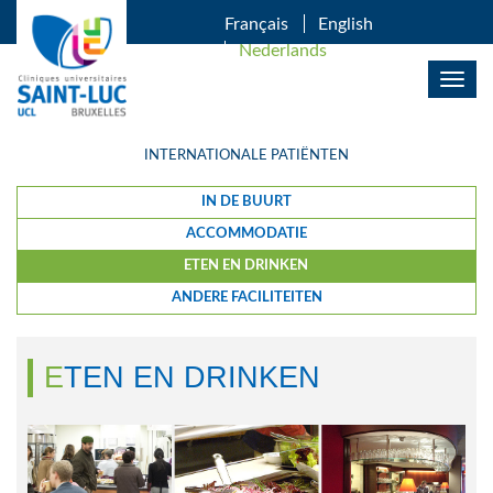
OVERSLAAN EN NAAR DE INHOUD GAAN
Français
English
Nederlands
Togg
navig
INTERNATIONALE PATIËNTEN
IN DE BUURT
ACCOMMODATIE
ETEN EN DRINKEN
ANDERE FACILITEITEN
ETEN EN DRINKEN