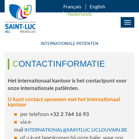
OVERSLAAN EN NAAR DE INHOUD GAAN
Français
English
Nederlands
Togg
navig
INTERNATIONALE PATIËNTEN
CONTACTINFORMATIE
Het internationaal kantoor is het contactpunt voor
onze internationale patiënten.
U kunt contact opnemen met het internationaal
kantoor
per telefoon
+32 2 764 16 93
via e-
mail
INTERNATIONAL@SAINTLUC.UCLOUVAIN.BE
of u kunt langskomen bij onze balie, waar ons