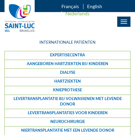
OVERSLAAN EN NAAR DE INHOUD GAAN
Français
English
Nederlands
Togg
navig
INTERNATIONALE PATIËNTEN
EXPERTISECENTRA
AANGEBOREN HARTZIEKTEN BIJ KINDEREN
DIALYSE
HARTZIEKTEN
KNIEPROTHESE
LEVERTRANSPLANTATIE BIJ VOLWASSENEN MET LEVENDE
DONOR
LEVERTRANSPLANTATIES VOOR KINDEREN
NEUROCHIRURGIE
NIERTRANSPLANTATIE MET EEN LEVENDE DONOR