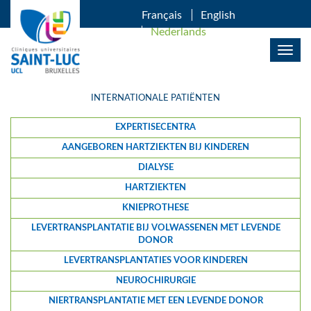
OVERSLAAN EN NAAR DE INHOUD GAAN
Français
English
Nederlands
Togg
navig
INTERNATIONALE PATIËNTEN
EXPERTISECENTRA
AANGEBOREN HARTZIEKTEN BIJ KINDEREN
DIALYSE
HARTZIEKTEN
KNIEPROTHESE
LEVERTRANSPLANTATIE BIJ VOLWASSENEN MET LEVENDE
DONOR
LEVERTRANSPLANTATIES VOOR KINDEREN
NEUROCHIRURGIE
NIERTRANSPLANTATIE MET EEN LEVENDE DONOR