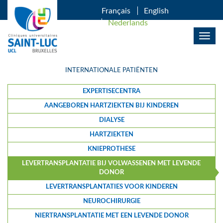
OVERSLAAN EN NAAR DE INHOUD GAAN
Français
English
Nederlands
Togg
navig
INTERNATIONALE PATIËNTEN
EXPERTISECENTRA
AANGEBOREN HARTZIEKTEN BIJ KINDEREN
DIALYSE
HARTZIEKTEN
KNIEPROTHESE
LEVERTRANSPLANTATIE BIJ VOLWASSENEN MET LEVENDE
DONOR
LEVERTRANSPLANTATIES VOOR KINDEREN
NEUROCHIRURGIE
NIERTRANSPLANTATIE MET EEN LEVENDE DONOR